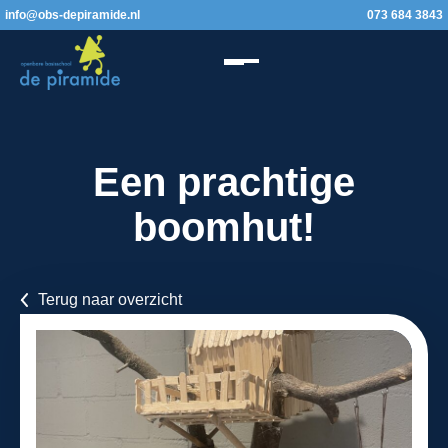
info@obs-depiramide.nl
073 684 3843
Een prachtige
boomhut!
Terug naar overzicht