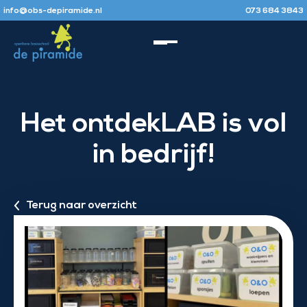
info@obs-depiramide.nl
073 684 3843
Het ontdekLAB is vol
in bedrijf!
Terug naar overzicht