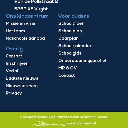
Van de Pollstraat 2
5262 XE Vught
Ons kindcentrum
Voor ouders
Missie en visie
Schooltijden
Het team
Schoolplan
Naschools aanbod
Jaarplan
Schoolkalender
Overig
Schoolgids
Contact
Ondersteuningsprofiel
Inschrijven
MR & OV
Verlof
Contact
Laatste nieuws
Nieuwsbrieven
Privacy
Openbare school De Piramide is een Stroomm-school
www.stroomm.nl