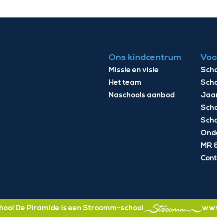
Ons kindcentrum
Voo
Missie en visie
Scho
Het team
Scho
Naschools aanbod
Jaa
Scho
Scho
Onde
MR 
Cont
ool De Piramide is een Stroomm-school
www