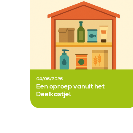
04/06/2026
Een oproep vanuit het
Deelkastje!