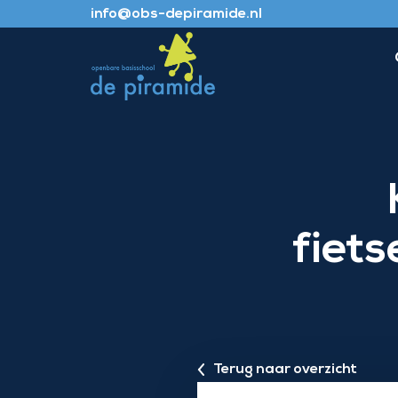
info@obs-depiramide.nl
fiet
Terug naar overzicht