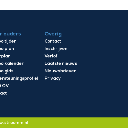
r ouders
Overig
oltijden
Contact
olplan
Inschrijven
rplan
Verlof
olkalender
Laatste nieuws
olgids
Nieuwsbrieven
rsteuningsprofiel
Privacy
& OV
act
.stroomm.nl