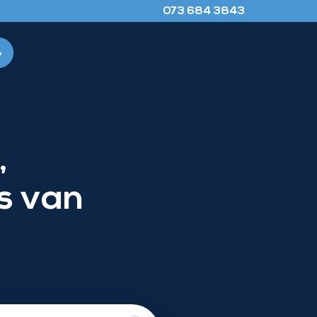
073 684 3843
,
s van