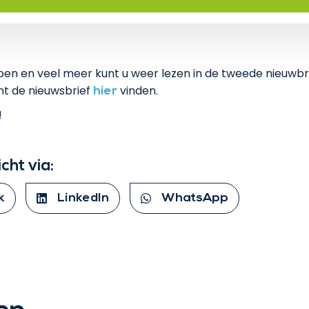
n en veel meer kunt u weer lezen in de tweede nieuwbri
unt de nieuwsbrief
vinden.
hier
!
icht via:
k
LinkedIn
WhatsApp