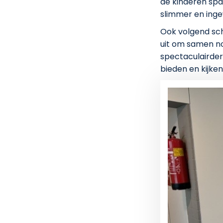
de kinderen spa
slimmer en inge
Ook volgend sch
uit om samen n
spectaculairder
bieden en kijken