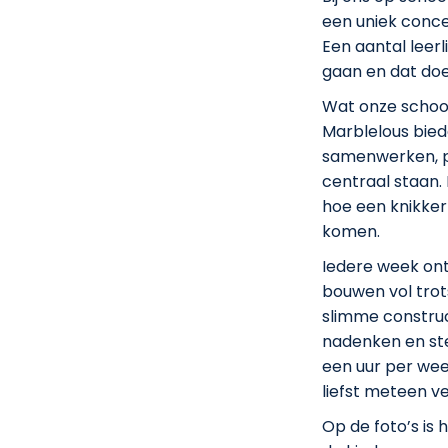
een uniek conc
Een aantal leerl
gaan en dat doe
Wat onze school 
Marblelous bied
samenwerken, p
centraal staan.
hoe een knikker
komen.
Iedere week on
bouwen vol trot
slimme construc
nadenken en ste
een uur per week 
liefst meteen v
Op de foto’s is 