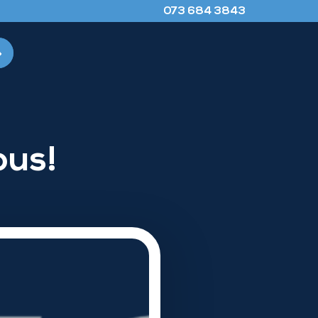
073 684 3843
ous!