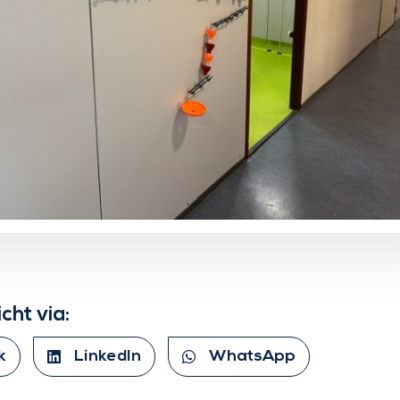
icht via:
k
LinkedIn
WhatsApp