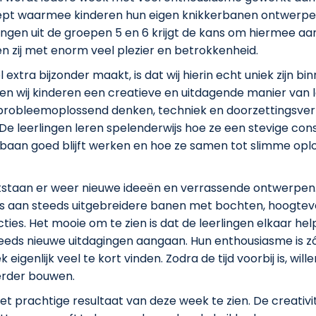
ept waarmee kinderen hun eigen knikkerbanen ontwerpe
ingen uit de groepen 5 en 6 krijgt de kans om hiermee aan
n zij met enorm veel plezier en betrokkenheid.
extra bijzonder maakt, is dat wij hierin echt uniek zijn b
en wij kinderen een creatieve en uitdagende manier van l
robleemoplossend denken, techniek en doorzettingsv
 De leerlingen leren spelenderwijs hoe ze een stevige con
baan goed blijft werken en hoe ze samen tot slimme opl
tstaan er weer nieuwe ideeën en verrassende ontwerpen.
s aan steeds uitgebreidere banen met bochten, hoogteve
ties. Het mooie om te zien is dat de leerlingen elkaar he
eds nieuwe uitdagingen aangaan. Hun enthousiasme is zó 
eigenlijk veel te kort vinden. Zodra de tijd voorbij is, will
erder bouwen.
het prachtige resultaat van deze week te zien. De creativit