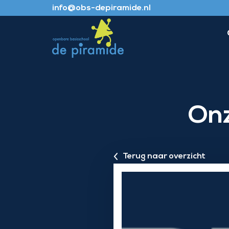
info@obs-depiramide.nl
Onz
Terug naar overzicht