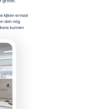
 groter,
e kijken ernaar
en dan nóg
e kans kunnen