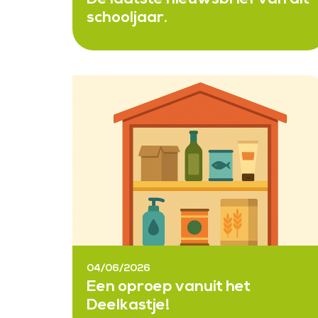
schooljaar.
04/06/2026
Een oproep vanuit het
Deelkastje!