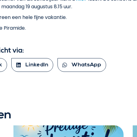
 maandag 19 augustus 8.15 uur.
een een hele fijne vakantie.
 Piramide.
icht via:
k
LinkedIn
WhatsApp
en