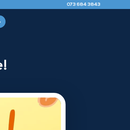
073 684 3843
!