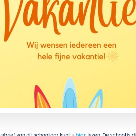
sbrief van dit schooljaar kunt u
lezen. De school is di
hier