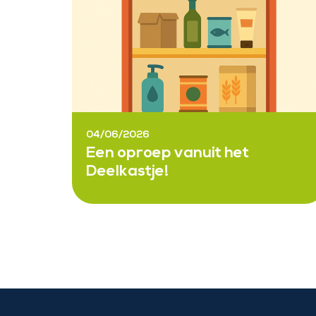
04/06/2026
Een oproep vanuit het
Deelkastje!