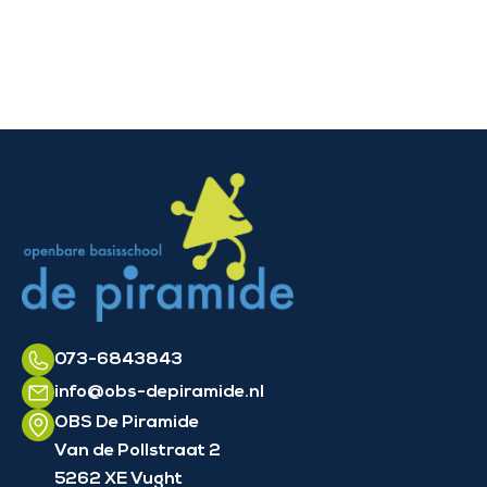
073-6843843
info@obs-depiramide.nl
OBS De Piramide
Van de Pollstraat 2
5262 XE Vught