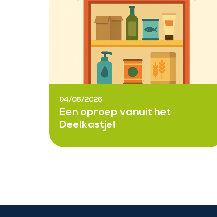
04/06/2026
Een oproep vanuit het
Deelkastje!