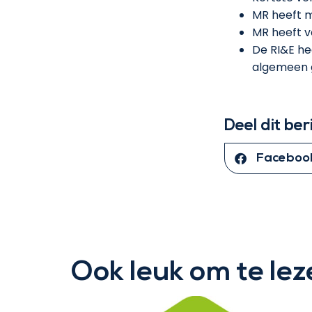
MR heeft m
MR heeft 
De RI&E he
algemeen 
Deel dit ber
Faceboo
Ook leuk om te lez