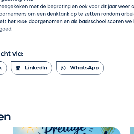
eegekeken met de begroting en ook voor dit jaar weer o
voornemens om een denktank op te zetten rondom arbei
eft het RI&E doorgenomen en als basisschool scoren we h
goed.
icht via:
k
LinkedIn
WhatsApp
en