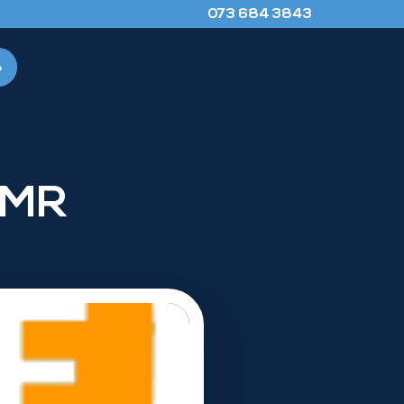
073 684 3843
e MR